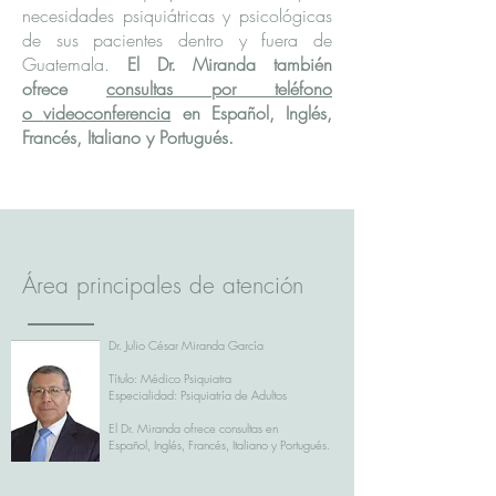
necesidades psiquiátricas y psicológicas
de sus pacientes dentro y fuera de
Guatemala.
El Dr. Miranda también
ofrece
consultas por teléfono
o
videoconferencia
en Español, Inglés,
Francés, Italiano y Portugués.
Área principales de atención
Dr. Julio César Miranda García
Título: Médico Psiquiatra
Especialidad: Psiquiatría de Adultos
El Dr. Miranda ofrece consultas en
Español, Inglés, Francés, Italiano y Portugués.