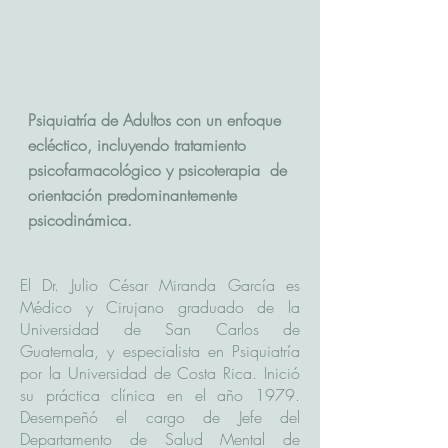
Psiquiatría de Adultos con un enfoque
ecléctico, incluyendo tratamiento
psicofarmacológico y psicoterapia de
orientación predominantemente
psicodinámica.
El Dr. Julio César Miranda García es
Médico y Cirujano graduado de la
Universidad de San Carlos de
Guatemala, y especialista en Psiquiatría
por la Universidad de Costa Rica. Inició
su práctica clínica en el año 1979.
Desempeñó el cargo de Jefe del
Departamento de Salud Mental de