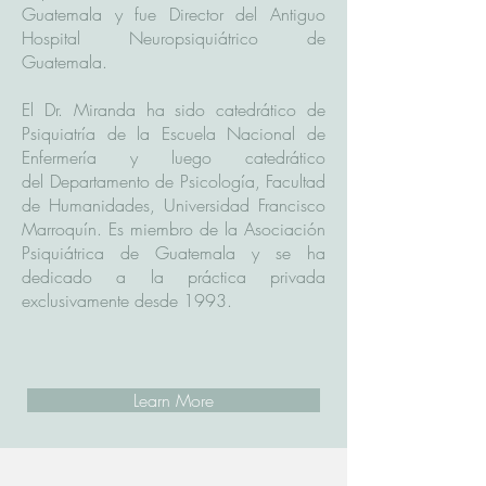
Guatemala y fue Director del Antiguo
Hospital Neuropsiquiátrico de
Guatemala.
El Dr. Miranda ha sido catedrático de
Psiquiatría de la Escuela Nacional de
Enfermería y luego catedrático
del Departamento de Psicología, Facultad
de Humanidades, Universidad Francisco
Marroquín. Es miembro de la Asociación
Psiquiátrica de Guatemala y se ha
dedicado a la práctica privada
exclusivamente desde 1993.
Learn More